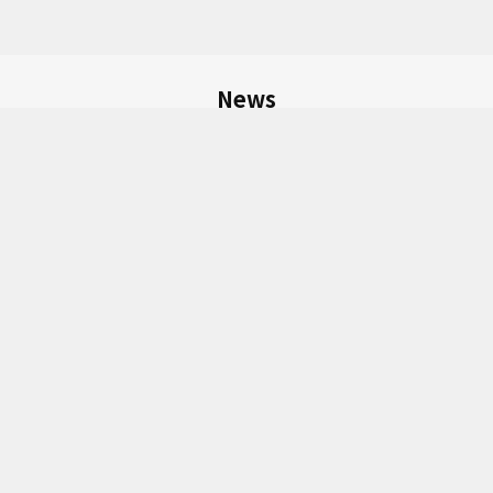
News
2026.04.22
BUMP『あなたが嫌い』に出演いたします
2022.05.01
オフィシャルページを開設しました
Biography
映画
配信
2025年